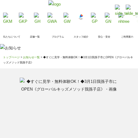
私たちについて
店舗一覧
プログラム
スタッフ紹介
安心・安全
ご利用案内
トップページ
>
お知らせ一覧
> ◆すぐに見学・無料体験OK！◆3月1日我孫子市にOPEN《グローバルキ
ッズメソッド我孫子店》