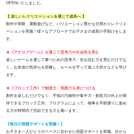
OPENいたしました。
【 楽しいレクリエーションを通じて成長へ 】
制作や実験、運動遊びなど、バリエーション豊かな日替わりレクリエ
ーションを実施！様々なアプローチでお子さまの成長の手助けをしま
す。
★《アナログゲーム》を通じて思考力や社会性を育む
楽しいゲームを通じて勝つための思考力・先を読む力を育むだけでな
く、お友達の気持ちを想像し、ルールを守って遊ぶ大切さなども学び
ます。
★《ブロック工作》で創造力・実践力を身につける
創作を楽しむだけでなく、手指の巧緻性や集中力・創造力の向上が期
待できるブロック工作。プログラムによって、物事を手順通りに進め
る力や時間内で完結できる力も養います。
【毎日の宿題サポートを実施！】
お子さま一人ひとりのペースに合わせた宿題サポートを実施。分から