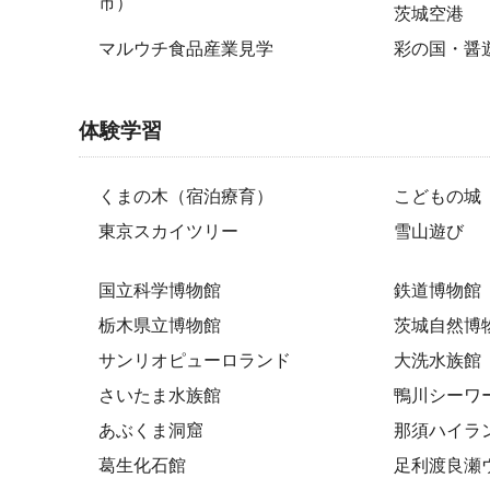
市）
茨城空港
マルウチ食品産業見学
彩の国・醤
体験学習
くまの木（宿泊療育）
こどもの城
東京スカイツリー
雪山遊び
国立科学博物館
鉄道博物館
栃木県立博物館
茨城自然博
サンリオピューロランド
大洗水族館
さいたま水族館
鴨川シーワ
あぶくま洞窟
那須ハイラ
葛生化石館
足利渡良瀬