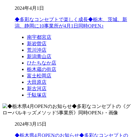
2024年4月1日
◆多彩なコンセプトで楽しく成長◆栃木、茨城、新
潟、静岡に10事業所が4月1日同時OPEN♪
南宇都宮店
新岩曽店
荒川沖店
新潟青山店
ひたちなか店
栃木蔵の街店
富士松岡店
大田原店
新古河店
千駄塚店
2024年3月15日
◆栃木県4月OPENのお知らせ◆多彩なコンセプトの