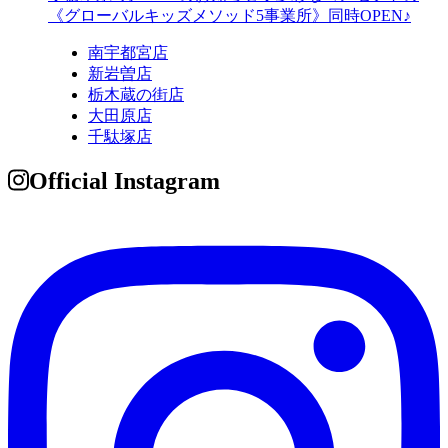
《グローバルキッズメソッド5事業所》同時OPEN♪
南宇都宮店
新岩曽店
栃木蔵の街店
大田原店
千駄塚店
Official Instagram