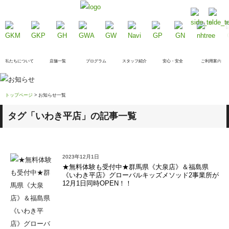
私たちについて
店舗一覧
プログラム
スタッフ紹介
安心・安全
ご利用案内
トップページ
> お知らせ一覧
タグ「
いわき平店
」の記事一覧
2023年12月1日
★無料体験も受付中★群馬県《大泉店》＆福島県
《いわき平店》グローバルキッズメソッド2事業所が
12月1日同時OPEN！！