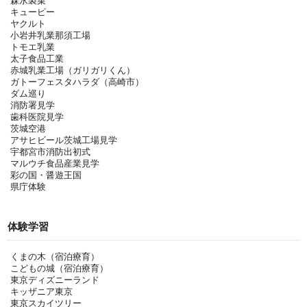
森永製菓
キューピー
ヤクルト
小岩井乳業那須工場
トモエ乳業
太子食品工業
赤城乳業工場（ガリガリくん）
ガトーフェスタハラダ（高崎市）
ダム巡り
消防署見学
歯科医院見学
茨城空港
アサヒビール茨城工場見学
宇都宮市消防出初式
マルウチ食品産業見学
彩の国・醤遊王国
県庁体験
体験学習
くまの木（宿泊療育）
こどもの城（宿泊療育）
東京ディズニーランド
キッザニア東京
東京スカイツリー