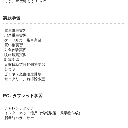
ラジオ局体験(CRTとちぎ)
実践学習
電車乗車実習
バス乗車実習
ケーブルカー乗車実習
買い物実習
外食体験実習
映画鑑賞実習
計算学習
日曜日就労特化個別学習
英会話
ビジネス文書検定受験
サニクリーンお掃除教室
PC / タブレット学習
チャレンジタッチ
インターネット活用（情報散策、掲示物作成）
脳機能バランサー