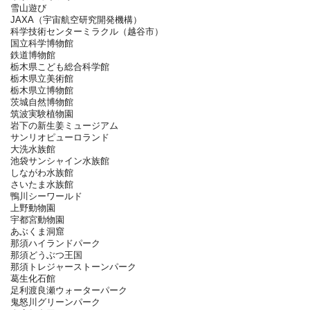
雪山遊び
JAXA（宇宙航空研究開発機構）
科学技術センターミラクル（越谷市）
国立科学博物館
鉄道博物館
栃木県こども総合科学館
栃木県立美術館
栃木県立博物館
茨城自然博物館
筑波実験植物園
岩下の新生姜ミュージアム
サンリオピューロランド
大洗水族館
池袋サンシャイン水族館
しながわ水族館
さいたま水族館
鴨川シーワールド
上野動物園
宇都宮動物園
あぶくま洞窟
那須ハイランドパーク
那須どうぶつ王国
那須トレジャーストーンパーク
葛生化石館
足利渡良瀬ウォーターパーク
鬼怒川グリーンパーク