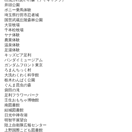
井頭公園
ポニー乗馬体験
埼玉県行田市忍者城
国営武蔵丘陵森林公園
大笹牧場
千本松牧場
ヤナ体験
農業体験
温泉体験
足湯体験
キッズピア足利
バンダイミュージアム
ガンダムフロント東京
ろまんちっく村
大洗わくわく科学館
栃木わんぱく公園
ぐんま昆虫の森
袋田の滝
足利フラワーパーク
壬生おもちゃ博物館
南図書館
結城図書館
日光中禅寺湖
明智平展望台
陸上自衛隊広報センター
上野国際こども図書館