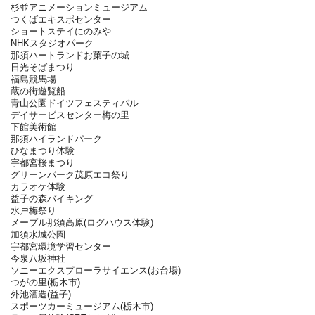
杉並アニメーションミュージアム
つくばエキスポセンター
ショートステイにのみや
NHKスタジオパーク
那須ハートランドお菓子の城
日光そばまつり
福島競馬場
蔵の街遊覧船
青山公園ドイツフェスティバル
デイサービスセンター梅の里
下館美術館
那須ハイランドパーク
ひなまつり体験
宇都宮桜まつり
グリーンパーク茂原エコ祭り
カラオケ体験
益子の森バイキング
水戸梅祭り
メープル那須高原(ログハウス体験)
加須水城公園
宇都宮環境学習センター
今泉八坂神社
ソニーエクスプローラサイエンス(お台場)
つがの里(栃木市)
外池酒造(益子)
スポーツカーミュージアム(栃木市)