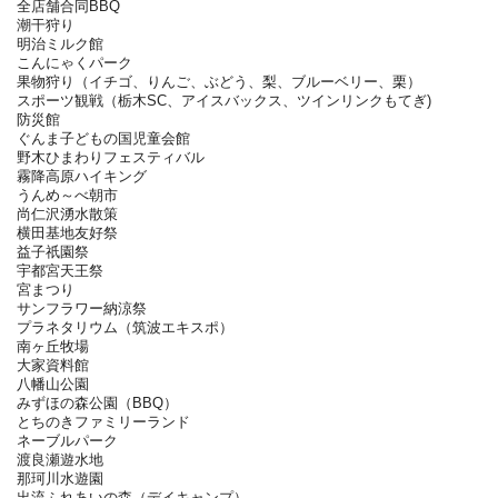
全店舗合同BBQ
潮干狩り
明治ミルク館
こんにゃくパーク
果物狩り（イチゴ、りんご、ぶどう、梨、ブルーベリー、栗）
スポーツ観戦（栃木SC、アイスバックス、ツインリンクもてぎ)
防災館
ぐんま子どもの国児童会館
野木ひまわりフェスティバル
霧降高原ハイキング
うんめ～べ朝市
尚仁沢湧水散策
横田基地友好祭
益子祇園祭
宇都宮天王祭
宮まつり
サンフラワー納涼祭
プラネタリウム（筑波エキスポ）
南ヶ丘牧場
大家資料館
八幡山公園
みずほの森公園（BBQ）
とちのきファミリーランド
ネーブルパーク
渡良瀬遊水地
那珂川水遊園
出流ふれあいの森（デイキャンプ）