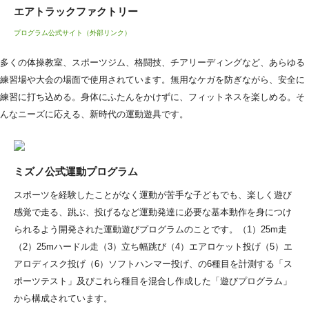
エアトラックファクトリー
プログラム公式サイト（外部リンク）
多くの体操教室、スポーツジム、格闘技、チアリーディングなど、あらゆる
練習場や大会の場面で使用されています。無用なケガを防ぎながら、安全に
練習に打ち込める。身体にふたんをかけずに、フィットネスを楽しめる。そ
んなニーズに応える、新時代の運動遊具です。
ミズノ公式運動プログラム
スポーツを経験したことがなく運動が苦手な子どもでも、楽しく遊び
感覚で走る、跳ぶ、投げるなど運動発達に必要な基本動作を身につけ
られるよう開発された運動遊びプログラムのことです。（1）25m走
（2）25mハードル走（3）立ち幅跳び（4）エアロケット投げ（5）エ
アロディスク投げ（6）ソフトハンマー投げ、の6種目を計測する「ス
ポーツテスト」及びこれら種目を混合し作成した「遊びプログラム」
から構成されています。