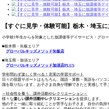
【すぐに見学・体験可能】栃木・埼玉に放
小学校1年生からを対象とした放課後等デイサービス・グローバル
■栃木県・矢板エリア
グローバルキッズメソッド矢板店
■埼玉県・加須エリア
グローバルキッズメソッド加須店PLUS
学年問わず楽しく学べる！充実の学習サポート
日々の宿題サポートはもちろん、国語・算数・英語をパソコ
識を取り払います。お子さま自身が理解できたと実感して手
～社会性を養う、課外活動やレクリエーション～
様々な
楽しい課外活動やレクリエーション
を提供します。
他の子と一緒に取り組むことが苦手なお子さま、自分の気持
ちの表現、困ったときのSOSなど…学校や社会で生活してい