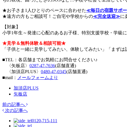
★お子さま1人ひとりのペースに合わせた
≪毎日の宿題サポー
★遠方の方もご相談可！ご自宅や学校からの
≪完全送迎≫
に
【対象】
小学1年生～発達に心配のあるお子様、特別支援学校・学級
★見学＆無料体験＆相談可能★
「子供と一緒に見学してみたい、体験してみたい」「まずは
■TEL：各店舗までお気軽にお問合せください♪
〈矢板店〉
0287-47-7636
(店舗直通)
〈加須店PLUS〉
0480-47-0345
(店舗直通)
■mail：
メールフォームより
加須店PLUS
矢板店
前の記事へ
次の記事へ
0120-715-111