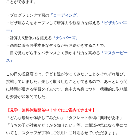
ことができます。
・プログラミング学習の
「コーディング」
・ピザ屋さんをオープンして暗算力や観察力を鍛える
「ピザカンパニ
ー」
・計算力&想像力を鍛える
「ナンバーズ」
・画面に映るお手本をなぞりながらお絵かきすることで、
目で見ながら手をバランスよく動かす能力を高める
「マスターピー
ス」
この日の雀宮店では、子ども達がやってみたいことをそれぞれ選び、
挑戦していました。楽しく取り組むことができるので、あっという間
に時間が過ぎる学習タイムです。集中力も身につき、積極的に取り組
む姿勢が印象的でした。
【見学・無料体験開催中！すぐにご案内できます】
「どんな場所か体験してみたい」「タブレット学習に興味がある」
「うちの子が対象かどうかを知りたい」等、ご相談や気になる事につ
いても、スタッフが丁寧にご説明・ご対応させていただきます。