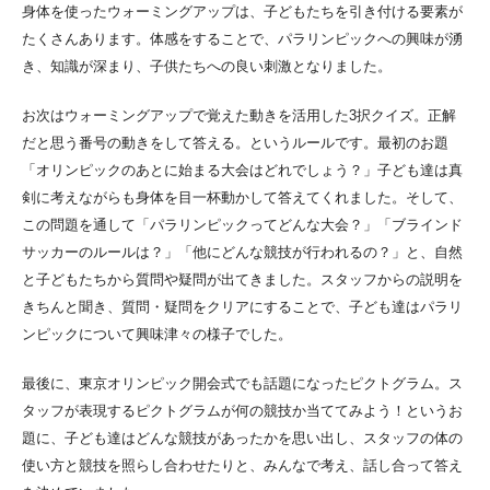
身体を使ったウォーミングアップは、子どもたちを引き付ける要素が
たくさんあります。体感をすることで、パラリンピックへの興味が湧
き、知識が深まり、子供たちへの良い刺激となりました。
お次はウォーミングアップで覚えた動きを活用した3択クイズ。正解
だと思う番号の動きをして答える。というルールです。最初のお題
「オリンピックのあとに始まる大会はどれでしょう？」子ども達は真
剣に考えながらも身体を目一杯動かして答えてくれました。そして、
この問題を通して「パラリンピックってどんな大会？」「ブラインド
サッカーのルールは？」「他にどんな競技が行われるの？」と、自然
と子どもたちから質問や疑問が出てきました。スタッフからの説明を
きちんと聞き、質問・疑問をクリアにすることで、子ども達はパラリ
ンピックについて興味津々の様子でした。
最後に、東京オリンピック開会式でも話題になったピクトグラム。ス
タッフが表現するピクトグラムが何の競技か当ててみよう！というお
題に、子ども達はどんな競技があったかを思い出し、スタッフの体の
使い方と競技を照らし合わせたりと、みんなで考え、話し合って答え