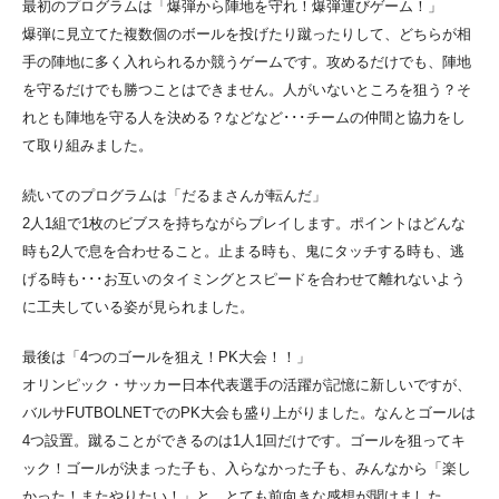
最初のプログラムは「爆弾から陣地を守れ！爆弾運びゲーム！」
爆弾に見立てた複数個のボールを投げたり蹴ったりして、どちらが相
手の陣地に多く入れられるか競うゲームです。攻めるだけでも、陣地
を守るだけでも勝つことはできません。人がいないところを狙う？そ
れとも陣地を守る人を決める？などなど･･･チームの仲間と協力をし
て取り組みました。
続いてのプログラムは「だるまさんが転んだ」
2人1組で1枚のビブスを持ちながらプレイします。ポイントはどんな
時も2人で息を合わせること。止まる時も、鬼にタッチする時も、逃
げる時も･･･お互いのタイミングとスピードを合わせて離れないよう
に工夫している姿が見られました。
最後は「4つのゴールを狙え！PK大会！！」
オリンピック・サッカー日本代表選手の活躍が記憶に新しいですが、
バルサFUTBOLNETでのPK大会も盛り上がりました。なんとゴールは
4つ設置。蹴ることができるのは1人1回だけです。ゴールを狙ってキ
ック！ゴールが決まった子も、入らなかった子も、みんなから「楽し
かった！またやりたい！」と、とても前向きな感想が聞けました。