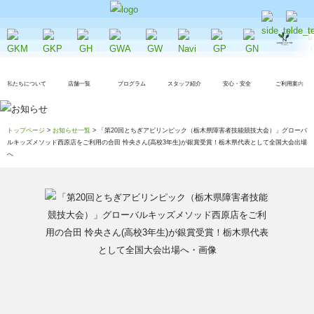
私たちについて
店舗一覧
プログラム
スタッフ紹介
安心・安全
ご利用案内
トップページ
>
お知らせ一覧
> 「第20回とちぎアビリンピック（栃木県障害者技能競技大会）」グローバ
ルキッズメソッド西原店をご利用の合田 怜央さん(高校3年生)が銀賞受賞！栃木県代表として全国大会出場
へ