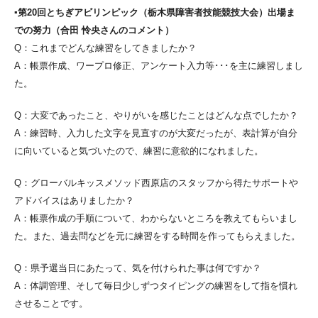
▪第20回とちぎアビリンピック（栃木県障害者技能競技大会）出場ま
での努力（合田 怜央さんのコメント）
Q：これまでどんな練習をしてきましたか？
A：帳票作成、ワープロ修正、アンケート入力等･･･を主に練習しまし
た。
Q：大変であったこと、やりがいを感じたことはどんな点でしたか？
A：練習時、入力した文字を見直すのが大変だったが、表計算が自分
に向いていると気づいたので、練習に意欲的になれました。
Q：グローバルキッスメソッド西原店のスタッフから得たサポートや
アドバイスはありましたか？
A：帳票作成の手順について、わからないところを教えてもらいまし
た。また、過去問などを元に練習をする時間を作ってもらえました。
Q：県予選当日にあたって、気を付けられた事は何ですか？
A：体調管理、そして毎日少しずつタイピングの練習をして指を慣れ
させることです。