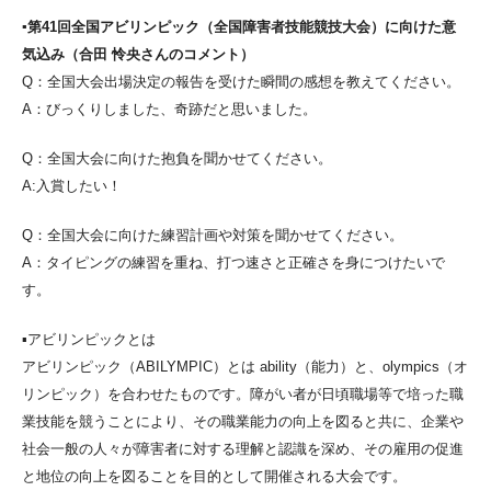
▪第41回全国アビリンピック（全国障害者技能競技大会）に向けた意
気込み（合田 怜央さんのコメント）
Q：全国大会出場決定の報告を受けた瞬間の感想を教えてください。
A：びっくりしました、奇跡だと思いました。
Q：全国大会に向けた抱負を聞かせてください。
A:入賞したい！
Q：全国大会に向けた練習計画や対策を聞かせてください。
A：タイピングの練習を重ね、打つ速さと正確さを身につけたいで
す。
▪アビリンピックとは
アビリンピック（ABILYMPIC）とは ability（能力）と、olympics（オ
リンピック）を合わせたものです。障がい者が日頃職場等で培った職
業技能を競うことにより、その職業能力の向上を図ると共に、企業や
社会一般の人々が障害者に対する理解と認識を深め、その雇用の促進
と地位の向上を図ることを目的として開催される大会です。