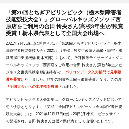
「第20回とちぎアビリンピック（栃木県障害者
技能競技大会）」グローバルキッズメソッド西
原店をご利用の合田 怜央さん(高校3年生)が銀賞
受賞！栃木県代表として全国大会出場へ
2021年7月3日(土)に開催された「第20回とちぎアビリンピック（栃木
県障害者技能競技大会）2021」（主催：独立行政法人高齢・障害・求
職者雇用支援機構 栃木支部）において、放課後等デイサービス・グロ
ーバルキッズメソッド西原店をご利用の合田 怜央さん(高校3年生／ビ
ジネス文書実務検定1級保持者)が、
パソコンデータ入力部門で見事銀
賞を受賞
いたしました。昨年の銅賞を上回る銀賞受賞となり、この度
『全国大会』への出場権を獲得
されました。
アビリンピック全国大会出場は、グローバルキッズメソッドにおいて
初の快挙となります。「第41回全国アビリンピック（全国障害者技能
競技大会）」は、2021年12月17日(金)～20日(月)東京・ビックサイト
で開催され、合田 怜央さんは栃木県代表として出場いたします。