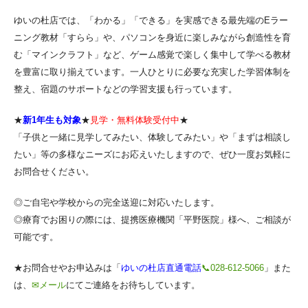
ゆいの杜店では、「わかる」「できる」を実感できる最先端のEラー
ニング教材「すらら」や、パソコンを身近に楽しみながら創造性を育
む「マインクラフト」など、ゲーム感覚で楽しく集中して学べる教材
を豊富に取り揃えています。一人ひとりに必要な充実した学習体制を
整え、宿題のサポートなどの学習支援も行っています。
★
新1年生も対象
★
見学・無料体験受付中
★
「子供と一緒に見学してみたい、体験してみたい」や「まずは相談し
たい」等の多様なニーズにお応えいたしますので、ぜひ一度お気軽に
お問合せください。
◎ご自宅や学校からの完全送迎に対応いたします。
◎療育でお困りの際には、提携医療機関「平野医院」様へ、ご相談が
可能です。
★お問合せやお申込みは「
ゆいの杜店直通電話
📞028-612-5066
」また
は、
✉メール
にてご連絡をお待ちしています。