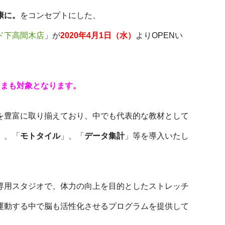
康に。
をコンセプトにした、
ド下高間木店
」が
2020年4月1日（水）
よりOPENい
さまも対象となります。
を豊富に取り揃えており、中でも代表的な教材として
」、「
モトタイル
」、「
データ集計
」等を導入いたし
専用スタジオで、体力の向上を目的としたストレッチ
運動する中で脳も活性化させるプログラムを提供して