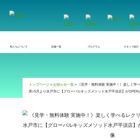
私たちについて
店舗一覧
プログラム
スタッフ紹介
トップページ
>
お知らせ一覧
> 《見学・無料体験 実施中！》楽しく学
実♪5月より水戸市に【グローバルキッズメソッド水戸平須店】がOPEN