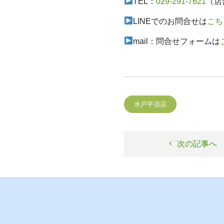
TEL：
029-291-7621
（店
LINEでのお問合せは
こち
mail：問合せフォームは
水戸平須店
次の記事へ