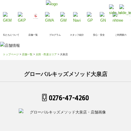
私たちについて
店舗一覧
プログラム
スタッフ紹介
安心・安全
ご利用案内
トップページ
>
店舗一覧
>
太田・邑楽エリア
> 大泉店
グローバルキッズメソッド大泉店
0276-47-4260