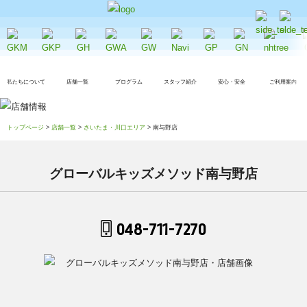
私たちについて
店舗一覧
プログラム
スタッフ紹介
安心・安全
ご利用案内
トップページ
>
店舗一覧
>
さいたま・川口エリア
> 南与野店
グローバルキッズメソッド南与野店
048-711-7270