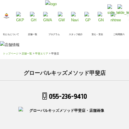
私たちについて
店舗一覧
プログラム
スタッフ紹介
安心・安全
ご利用案内
トップページ
>
店舗一覧
>
甲斐エリア
> 甲斐店
グローバルキッズメソッド甲斐店
055-236-9410