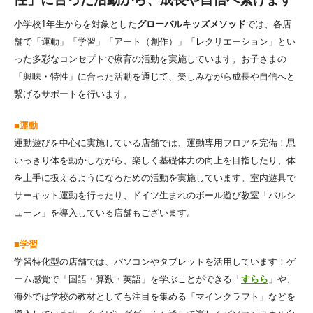
小学校1年生からを対象とした
グローバルキッズメソッド
では、各店
舗で「運動」「学習」「アート（創作）」「レクリエーション」とい
った多彩なコンセプトで療育の活動を実施しています。お子さまの
「興味・特性」に合った活動を通じて、楽しみながら成長や自信へと
繋げるサポートを行います。
■運動
運動遊びを中心に実施している店舗では、運動専用フロアを完備！思
いっきり体を動かしながら、楽しく基礎体力の向上を目指したり、体
を上手に扱えるようになるための活動を実施しています。室内遊具で
サーキット運動を行ったり、ドイツ生まれのボール遊び教室「バルシ
ューレ」を導入している店舗もございます。
■学習
学習特化型の店舗では、パソコンやタブレットを活用しています！ゲ
ーム感覚で「国語・算数・英語」を学ぶことができる「
すらら
」や、
海外では学校の教材としても注目を集める「マインクラフト」などを