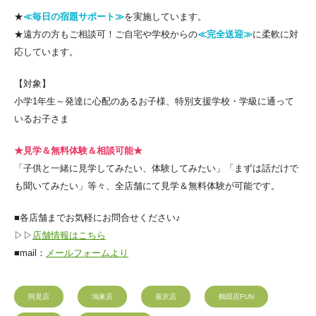
★
≪毎日の宿題サポート≫
を実施しています。
★遠方の方もご相談可！ご自宅や学校からの
≪完全送迎≫
に柔軟に対
応しています。
【対象】
小学1年生～発達に心配のあるお子様、特別支援学校・学級に通って
いるお子さま
★見学＆無料体験＆相談可能★
「子供と一緒に見学してみたい、体験してみたい」「まずは話だけで
も聞いてみたい」等々、全店舗にて見学＆無料体験が可能です。
■各店舗までお気軽にお問合せください♪
▷▷
店舗情報はこちら
■mail：
メールフォームより
阿見店
鴻巣店
喜沢店
鶴田店FUN