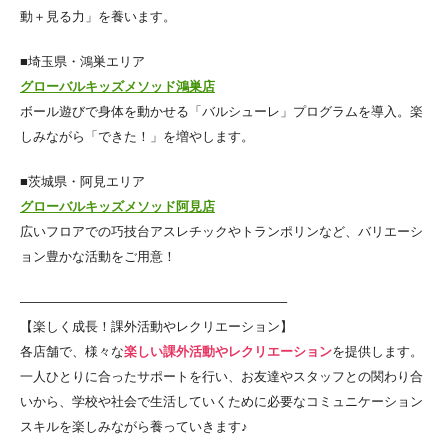
動＋見る力」を養います。
■埼玉県・鴻巣エリア
グローバルキッズメソッド鴻巣店
ボール遊びで身体を動かせる「バルシューレ」プログラムを導入。楽
しみながら「できた！」を増やします。
■茨城県・阿見エリア
グローバルキッズメソッド阿見店
広いフロアでの巧技台アスレチックやトランポリンなど、バリエーシ
ョン豊かな活動をご用意！
————————————————————–
【楽しく成長！課外活動やレクリエーション】
各店舗で、様々な
楽しい課外活動やレクリエーション
を提供します。
一人ひとりに合ったサポートを行い、お友達やスタッフとの関わり合
いから、学校や社会で生活していくために必要なコミュニケーション
スキルを楽しみながら養っていきます♪