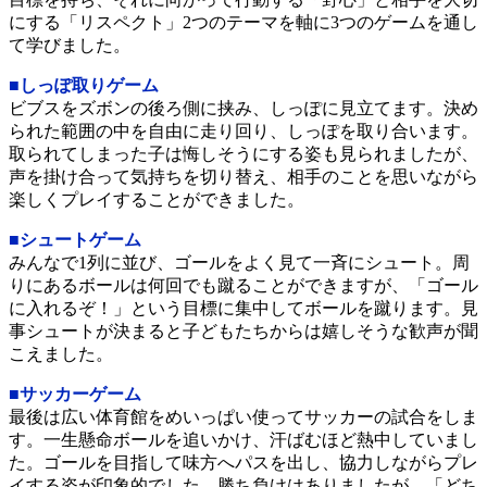
にする「リスペクト」2つのテーマを軸に3つのゲームを通し
て学びました。
■しっぽ取りゲーム
ビブスをズボンの後ろ側に挟み、しっぽに見立てます。決め
られた範囲の中を自由に走り回り、しっぽを取り合います。
取られてしまった子は悔しそうにする姿も見られましたが、
声を掛け合って気持ちを切り替え、相手のことを思いながら
楽しくプレイすることができました。
■シュートゲーム
みんなで1列に並び、ゴールをよく見て一斉にシュート。周
りにあるボールは何回でも蹴ることができますが、「ゴール
に入れるぞ！」という目標に集中してボールを蹴ります。見
事シュートが決まると子どもたちからは嬉しそうな歓声が聞
こえました。
■サッカーゲーム
最後は広い体育館をめいっぱい使ってサッカーの試合をしま
す。一生懸命ボールを追いかけ、汗ばむほど熱中していまし
た。ゴールを目指して味方へパスを出し、協力しながらプレ
イする姿が印象的でした。勝ち負けはありましたが、「どち