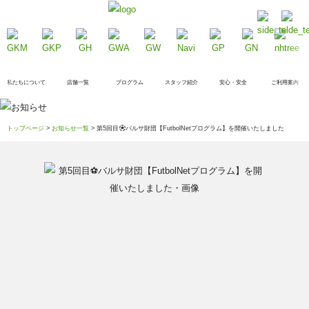
私たちについて
店舗一覧
プログラム
スタッフ紹介
安心・安全
ご利用案内
トップページ
>
お知らせ一覧
> 第5回目
バルサ財団【FutbolNetプログラム】を開催いたしました