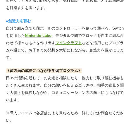
順序立てて考える力のみならず、試行錯誤して進めることで課題解決
を目指す力を養います。
●創造力を育む
自分で組み立てた段ボールのコントローラーを使って遊べる、Switch
を使用した
Nintendo Labo
、デジタル空間でブロックを自由に組み合
わせて様々なものを作り出す
マインクラフト
などを活用したプログラ
ムを通じて、お子さまの発想を大切にしながら、創造力を豊かにしま
す。
《多方面の成長につながる学習プログラム》
日々の活動を通じて、お友達と相談したり、協力して取り組む機会も
たくさん生まれます。自分の想いを伝える楽しさや、相手の意見を聞
く大切さを体験しながら、コミュニケーション力の向上にもつなげて
います。
※導入アイテムは各店舗により異なるため、詳しくはお問合せくださ
い。