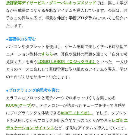
放課後等デイサービス・グローバルキッズメソッド
では、楽しく学び
ながら成長につながる多彩なアイテムを導入しています。今回は、お
子さまの興味を広げ、得意を伸ばす
学習プログラム
についてご紹介い
たします。
●基礎学力を育む
パソコンやタブレットを使用し、ゲーム感覚で楽しく学べる対話型ア
ニメーション教材の
すらら
や、算数や読解の問題を通じて「自分で考
え抜く力」を養う
LOGIQ LABO®（ロジックラボ）
といった、一人ひ
とりのペースに合わせて基礎学習に取り組めるアイテムを導入。学び
の土台づくりをサポートいたします。
●プログラミング的思考を育む
カラフルなブロックと電子パーツでロボットづくりを楽しめる
KOOV(クーブ)
や、テクノロジーが詰まったキューブを使って直感的
にプログラミングを体験できる
toio™（トイオ）
。そして、タブレッ
トを活用しながらブロックを組み立ててものづくりができる
レゴ® エ
デュケーション サイエンス
など、多彩なアイテムを導入しています。