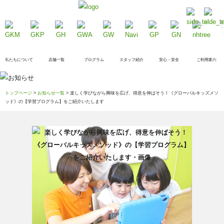
私たちについて
店舗一覧
プログラム
スタッフ紹介
安心・安全
ご利用案内
トップページ
>
お知らせ一覧
> 楽しく学びながら興味を広げ、得意を伸ばそう！《グローバルキッズメソ
ッド》の【学習プログラム】をご紹介いたします