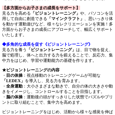
【多方面からお子さまの成長をサポート】
見る力を高める
「ビジョントレーニング」
や、パソコンを活
用して自由に創造できる
「マインクラフト」
、思いっきり体
を動かす運動遊びなど、様々なレクリエーションを実施！多
方面からお子さまの成長にアプローチして、幅広くサポート
いたします。
◆多角的な成長を促す《ビジョントレーニング》
見る力を養う
「ビジョントレーニング」
は、目で物を捉え、
脳で処理し、体へと出力する力を鍛えることで、反応力、集
中力をはじめ、学習や運動能力の基礎を作ります。
★ビジョントレーニングの内容
・
目の体操
：視点移動のトレーニングゲームが可能な
「LEDEX」
を導入し、見る力を育みます。
・
全身運動
：大小さまざまな動きで、自分の体の大きさや動
きをイメージし、コントロールすることを目指します。
・
脳の体操
：運動後の頭がすっきりした状態でパズルやプリ
ントに取り組むことで、集中力を高めます。
ビジョントレーニングをはじめ、活動から様々な感覚を伸ば