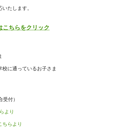
応いたします。
はこちらをクリック
ま
学校に通っているお子さま
】
合受付）
らより
こちらより