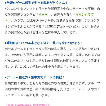
■学習■ ゲーム感覚で学べる教材がたくさん！
パソコンやタブレットを使った学習療育を中心にサポートを実施。自
立学習応援プログラム「
すらら
」、創造力を育む「
マインクラフ
ト
」、カラフルなLEGOパーツを使い直感的な操作で楽しくプログラ
ミングを学ぶことができる「
LEGOエデュケーション
」など、お子さ
まの興味関心を広げる様々な教材を導入しています。
■運動■ すべての基本となる体力・筋力を身につけよう！
ボールプールやトランポリン等の遊具を導入している店舗もございま
す。その他にも専門の講師によるヨガやダンス等、多種にわたるプロ
グラムがあり、体を思い切り動かす運動の時間をバランスよく設定す
ることで、1つ1つの活動への集中力を高めていきます。
■アート■ 創造力＋集中力でアートに挑戦！
自由に描く事で子どもたちの創造力や表現力が育まれます。グループ
活動の中でお友達と一緒に共同制作をしたりと、チームワークやコミ
ュニケーション能力も養います。
【見学＆無料体験＆相談可能！】